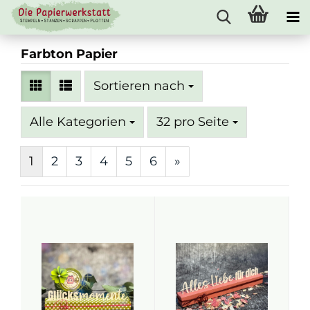
Farbton Papier
Sortieren nach
Sortieren nach
pro Seite
Alle Kategorien
32 pro Seite
1
2
3
4
5
6
»