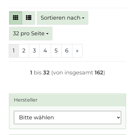
Sortieren nach
Sortieren nach
pro Seite
32 pro Seite
1
2
3
4
5
6
»
1
bis
32
(von insgesamt
162
)
Hersteller