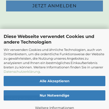
KONTAKT
Diese Webseite verwendet Cookies und
andere Technologien
Die Papierwerkstatt
Dr. Karl Renner-Strasse 23
Wir verwenden Cookies und ähnliche Technologien, auch von
2232 Deutsch-Wagram
Drittanbietern, um die ordentliche Funktionsweise der Website
zu gewährleisten, die Nutzung unseres Angebotes zu
Email: info@diepapierwerkstatt.at
analysieren und Ihnen ein bestmögliches Einkaufserlebnis
Tel. +43 664 5261978
bieten zu können. Weitere Informationen finden Sie in unserer
Kontaktformular
Datenschutzerklärung
.
Alle Akzeptieren
Ladenöffnungszeiten
Nur Notwendige
Vertrag widerrufen
Weitere Informationen