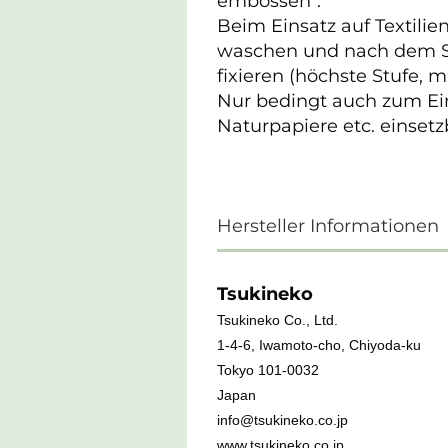
embossen".
Beim Einsatz auf Textilie
waschen und nach dem S
fixieren (höchste Stufe, 
Nur bedingt auch zum Ein
Naturpapiere etc. einsetz
Hersteller Informationen
Tsukineko
Tsukineko Co., Ltd.
1-4-6, Iwamoto-cho, Chiyoda-ku
Tokyo 101-0032
Japan
info@tsukineko.co.jp
www.tsukineko.co.jp