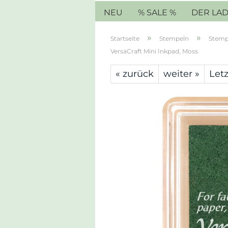
NEU
% SALE %
DER LA
»
»
Startseite
Stempeln
Stemp
VersaCraft Mini Inkpad, Moss
« zurück
weiter »
Letz