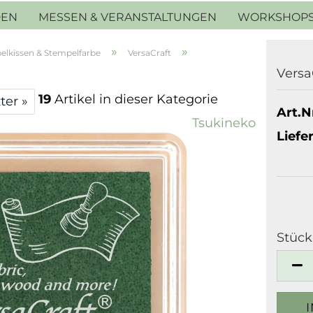
DEN
MESSEN & VERANSTALTUNGEN
WORKSHOP
»
»
elkissen & Stempelfarbe
VersaCraft
Versa
19
Artikel in dieser Kategorie
ter »
Art.Nr
Tsukineko
Liefer
Stück
Stück