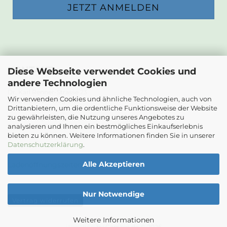
KONTAKT
Diese Webseite verwendet Cookies und
andere Technologien
Die Papierwerkstatt
Dr. Karl Renner-Strasse 23
Wir verwenden Cookies und ähnliche Technologien, auch von
2232 Deutsch-Wagram
Drittanbietern, um die ordentliche Funktionsweise der Website
zu gewährleisten, die Nutzung unseres Angebotes zu
Email: info@diepapierwerkstatt.at
analysieren und Ihnen ein bestmögliches Einkaufserlebnis
Tel. +43 664 5261978
bieten zu können. Weitere Informationen finden Sie in unserer
Kontaktformular
Datenschutzerklärung
.
Alle Akzeptieren
Ladenöffnungszeiten
Nur Notwendige
Vertrag widerrufen
Weitere Informationen
Webshop
by Gambio.de © 2026