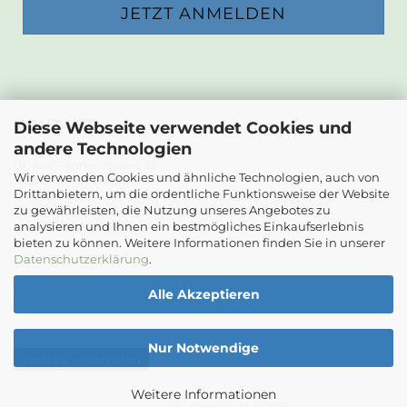
KONTAKT
Diese Webseite verwendet Cookies und
andere Technologien
Die Papierwerkstatt
Dr. Karl Renner-Strasse 23
Wir verwenden Cookies und ähnliche Technologien, auch von
2232 Deutsch-Wagram
Drittanbietern, um die ordentliche Funktionsweise der Website
zu gewährleisten, die Nutzung unseres Angebotes zu
Email: info@diepapierwerkstatt.at
analysieren und Ihnen ein bestmögliches Einkaufserlebnis
Tel. +43 664 5261978
bieten zu können. Weitere Informationen finden Sie in unserer
Kontaktformular
Datenschutzerklärung
.
Alle Akzeptieren
Ladenöffnungszeiten
Nur Notwendige
Vertrag widerrufen
Weitere Informationen
Webshop
by Gambio.de © 2026