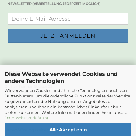
NEWSLETTER (ABBESTELLUNG JEDERZEIT MÖGLICH)
KONTAKT
Diese Webseite verwendet Cookies und
andere Technologien
Die Papierwerkstatt
Dr. Karl Renner-Strasse 23
Wir verwenden Cookies und ähnliche Technologien, auch von
2232 Deutsch-Wagram
Drittanbietern, um die ordentliche Funktionsweise der Website
zu gewährleisten, die Nutzung unseres Angebotes zu
Email: info@diepapierwerkstatt.at
analysieren und Ihnen ein bestmögliches Einkaufserlebnis
Tel. +43 664 5261978
bieten zu können. Weitere Informationen finden Sie in unserer
Kontaktformular
Datenschutzerklärung
.
Alle Akzeptieren
Ladenöffnungszeiten