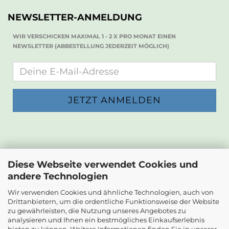
NEWSLETTER-ANMELDUNG
WIR VERSCHICKEN MAXIMAL 1 - 2 X PRO MONAT EINEN
NEWSLETTER (ABBESTELLUNG JEDERZEIT MÖGLICH)
KONTAKT
Diese Webseite verwendet Cookies und
andere Technologien
Die Papierwerkstatt
Dr. Karl Renner-Strasse 23
Wir verwenden Cookies und ähnliche Technologien, auch von
2232 Deutsch-Wagram
Drittanbietern, um die ordentliche Funktionsweise der Website
zu gewährleisten, die Nutzung unseres Angebotes zu
Email: info@diepapierwerkstatt.at
analysieren und Ihnen ein bestmögliches Einkaufserlebnis
Tel. +43 664 5261978
bieten zu können. Weitere Informationen finden Sie in unserer