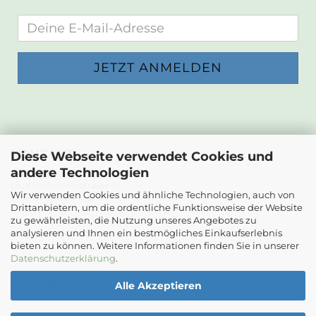
KONTAKT
Diese Webseite verwendet Cookies und
andere Technologien
Die Papierwerkstatt
Dr. Karl Renner-Strasse 23
Wir verwenden Cookies und ähnliche Technologien, auch von
2232 Deutsch-Wagram
Drittanbietern, um die ordentliche Funktionsweise der Website
zu gewährleisten, die Nutzung unseres Angebotes zu
Email: info@diepapierwerkstatt.at
analysieren und Ihnen ein bestmögliches Einkaufserlebnis
Tel. +43 664 5261978
bieten zu können. Weitere Informationen finden Sie in unserer
Kontaktformular
Datenschutzerklärung
.
Alle Akzeptieren
Ladenöffnungszeiten