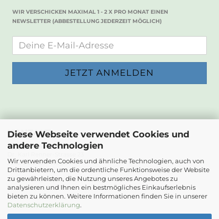
WIR VERSCHICKEN MAXIMAL 1 - 2 X PRO MONAT EINEN
NEWSLETTER (ABBESTELLUNG JEDERZEIT MÖGLICH)
KONTAKT
Diese Webseite verwendet Cookies und
andere Technologien
Die Papierwerkstatt
Dr. Karl Renner-Strasse 23
Wir verwenden Cookies und ähnliche Technologien, auch von
2232 Deutsch-Wagram
Drittanbietern, um die ordentliche Funktionsweise der Website
zu gewährleisten, die Nutzung unseres Angebotes zu
Email: info@diepapierwerkstatt.at
analysieren und Ihnen ein bestmögliches Einkaufserlebnis
Tel. +43 664 5261978
bieten zu können. Weitere Informationen finden Sie in unserer
Kontaktformular
Datenschutzerklärung
.