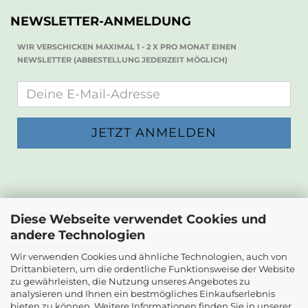
NEWSLETTER-ANMELDUNG
WIR VERSCHICKEN MAXIMAL 1 - 2 X PRO MONAT EINEN
NEWSLETTER (ABBESTELLUNG JEDERZEIT MÖGLICH)
KONTAKT
Diese Webseite verwendet Cookies und
andere Technologien
Die Papierwerkstatt
Dr. Karl Renner-Strasse 23
Wir verwenden Cookies und ähnliche Technologien, auch von
2232 Deutsch-Wagram
Drittanbietern, um die ordentliche Funktionsweise der Website
zu gewährleisten, die Nutzung unseres Angebotes zu
Email: info@diepapierwerkstatt.at
analysieren und Ihnen ein bestmögliches Einkaufserlebnis
Tel. +43 664 5261978
bieten zu können. Weitere Informationen finden Sie in unserer