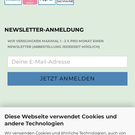
NEWSLETTER-ANMELDUNG
WIR VERSCHICKEN MAXIMAL 1 - 2 X PRO MONAT EINEN
NEWSLETTER (ABBESTELLUNG JEDERZEIT MÖGLICH)
KONTAKT
Diese Webseite verwendet Cookies und
andere Technologien
Die Papierwerkstatt
Dr. Karl Renner-Strasse 23
Wir verwenden Cookies und ähnliche Technologien, auch von
2232 Deutsch-Wagram