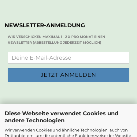
NEWSLETTER-ANMELDUNG
WIR VERSCHICKEN MAXIMAL 1 - 2 X PRO MONAT EINEN
NEWSLETTER (ABBESTELLUNG JEDERZEIT MÖGLICH)
KONTAKT
Diese Webseite verwendet Cookies und
andere Technologien
Die Papierwerkstatt
Dr. Karl Renner-Strasse 23
Wir verwenden Cookies und ähnliche Technologien, auch von
2232 Deutsch-Wagram
Drittanbietern, um die ordentliche Funktionsweise der Website