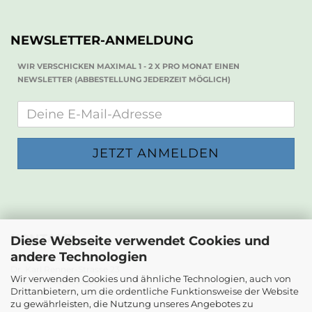
NEWSLETTER-ANMELDUNG
WIR VERSCHICKEN MAXIMAL 1 - 2 X PRO MONAT EINEN
NEWSLETTER (ABBESTELLUNG JEDERZEIT MÖGLICH)
KONTAKT
Diese Webseite verwendet Cookies und
andere Technologien
Die Papierwerkstatt
Dr. Karl Renner-Strasse 23
Wir verwenden Cookies und ähnliche Technologien, auch von
2232 Deutsch-Wagram
Drittanbietern, um die ordentliche Funktionsweise der Website
zu gewährleisten, die Nutzung unseres Angebotes zu
Email: info@diepapierwerkstatt.at