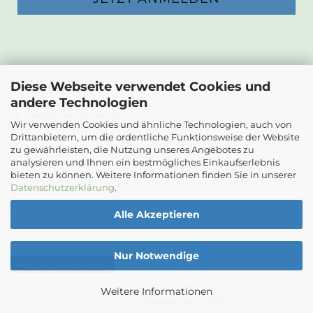
KONTAKT
Diese Webseite verwendet Cookies und
andere Technologien
Die Papierwerkstatt
Dr. Karl Renner-Strasse 23
Wir verwenden Cookies und ähnliche Technologien, auch von
2232 Deutsch-Wagram
Drittanbietern, um die ordentliche Funktionsweise der Website
zu gewährleisten, die Nutzung unseres Angebotes zu
Email: info@diepapierwerkstatt.at
analysieren und Ihnen ein bestmögliches Einkaufserlebnis
Tel. +43 664 5261978
bieten zu können. Weitere Informationen finden Sie in unserer
Kontaktformular
Datenschutzerklärung
.
Alle Akzeptieren
Ladenöffnungszeiten
Nur Notwendige
Vertrag widerrufen
Weitere Informationen
Webshop
by Gambio.de © 2026