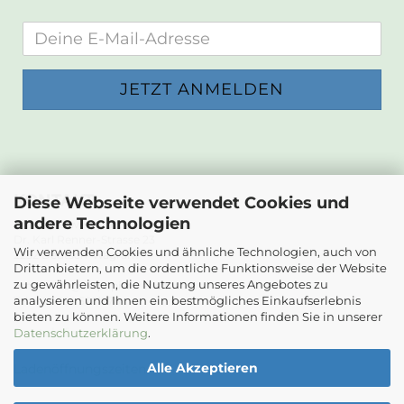
KONTAKT
Diese Webseite verwendet Cookies und
andere Technologien
Die Papierwerkstatt
Dr. Karl Renner-Strasse 23
Wir verwenden Cookies und ähnliche Technologien, auch von
2232 Deutsch-Wagram
Drittanbietern, um die ordentliche Funktionsweise der Website
zu gewährleisten, die Nutzung unseres Angebotes zu
Email: info@diepapierwerkstatt.at
analysieren und Ihnen ein bestmögliches Einkaufserlebnis
Tel. +43 664 5261978
bieten zu können. Weitere Informationen finden Sie in unserer
Kontaktformular
Datenschutzerklärung
.
Alle Akzeptieren
Ladenöffnungszeiten