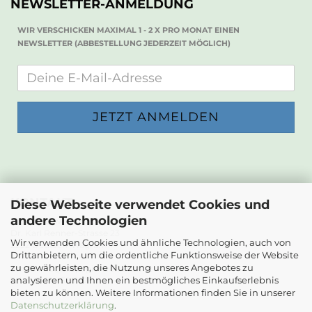
NEWSLETTER-ANMELDUNG
WIR VERSCHICKEN MAXIMAL 1 - 2 X PRO MONAT EINEN
NEWSLETTER (ABBESTELLUNG JEDERZEIT MÖGLICH)
KONTAKT
Diese Webseite verwendet Cookies und
andere Technologien
Die Papierwerkstatt
Dr. Karl Renner-Strasse 23
Wir verwenden Cookies und ähnliche Technologien, auch von
2232 Deutsch-Wagram
Drittanbietern, um die ordentliche Funktionsweise der Website
zu gewährleisten, die Nutzung unseres Angebotes zu
Email: info@diepapierwerkstatt.at
analysieren und Ihnen ein bestmögliches Einkaufserlebnis
Tel. +43 664 5261978
bieten zu können. Weitere Informationen finden Sie in unserer
Kontaktformular
Datenschutzerklärung
.