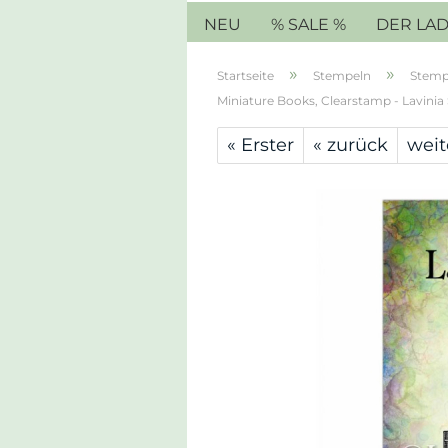
NEU
% SALE %
DER LA
»
»
Startseite
Stempeln
Stemp
Miniature Books, Clearstamp - Lavini
« Erster
« zurück
weit