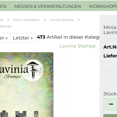
DEN
MESSEN & VERANSTALTUNGEN
WORKSHOP
»
»
»
el
Nach Herstellern
Lavinia Stamps
a Stamps
Minia
Lavin
473
Artikel in dieser Kategorie
er »
Letzter »
Lavinia Stamps
Art.Nr
Liefer
Stück
Stück