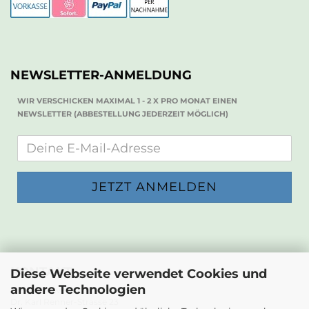
NEWSLETTER-ANMELDUNG
WIR VERSCHICKEN MAXIMAL 1 - 2 X PRO MONAT EINEN
NEWSLETTER (ABBESTELLUNG JEDERZEIT MÖGLICH)
KONTAKT
Diese Webseite verwendet Cookies und
andere Technologien
Die Papierwerkstatt
Dr. Karl Renner-Strasse 23