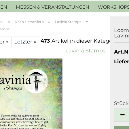
DEN
MESSEN & VERANSTALTUNGEN
WORKSHOP
»
»
»
el
Nach Herstellern
Lavinia Stamps
tamps
Loomw
Lavin
473
Artikel in dieser Kategorie
er »
Letzter »
Lavinia Stamps
Art.Nr
Liefer
Stück
Stück