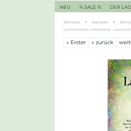
NEU
% SALE %
DER LA
»
»
Startseite
Stempeln
Stemp
Loomweavers, Clearstamp - Lavinia S
« Erster
« zurück
weit