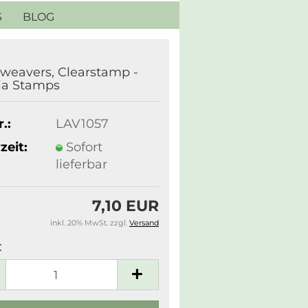
S
BLOG
eavers, Clearstamp -
ia Stamps
.:
LAV1057
zeit:
Sofort
lieferbar
7,10 EUR
inkl. 20% MwSt. zzgl.
Versand
: