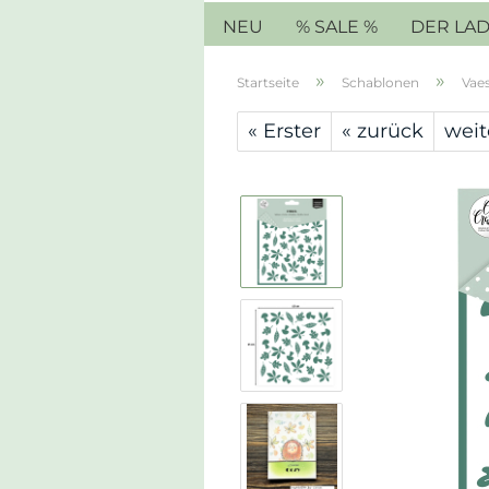
NEU
% SALE %
DER LA
»
»
Startseite
Schablonen
Vae
« Erster
« zurück
weit