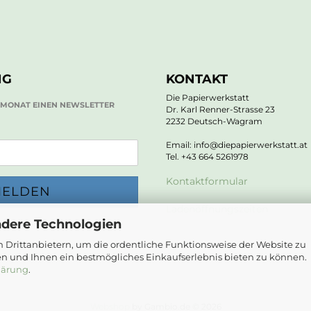
NG
KONTAKT
Die Papierwerkstatt
O MONAT EINEN NEWSLETTER
Dr. Karl Renner-Strasse 23
2232 Deutsch-Wagram
Email: info@diepapierwerkstatt.at
Tel. +43 664 5261978
Kontaktformular
Ladenöffnungszeiten
ndere Technologien
 Drittanbietern, um die ordentliche Funktionsweise der Website zu
en und Ihnen ein bestmögliches Einkaufserlebnis bieten zu können.
lärung
.
Webshop
by Gambio.de © 2026