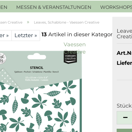
DEN
MESSEN & VERANSTALTUNGEN
WORKSHOP
»
ssen Creative
Leaves, Schablone - Vaessen Creative
Leave
13
Artikel in dieser Kategorie
er »
Letzter »
Creat
Vaessen
Creative
Art.Nr
Liefer
Stück
Stück