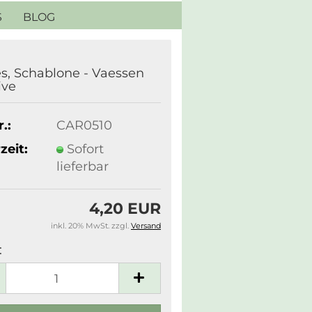
S
BLOG
s, Schablone - Vaessen
ive
.:
CAR0510
zeit:
Sofort
lieferbar
4,20 EUR
inkl. 20% MwSt. zzgl.
Versand
: