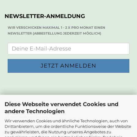
NEWSLETTER-ANMELDUNG
WIR VERSCHICKEN MAXIMAL 1 - 2 X PRO MONAT EINEN
NEWSLETTER (ABBESTELLUNG JEDERZEIT MÖGLICH)
KONTAKT
Diese Webseite verwendet Cookies und
andere Technologien
Die Papierwerkstatt
Dr. Karl Renner-Strasse 23
Wir verwenden Cookies und ähnliche Technologien, auch von
2232 Deutsch-Wagram
Drittanbietern, um die ordentliche Funktionsweise der Website
zu gewährleisten, die Nutzung unseres Angebotes zu
Email: info@diepapierwerkstatt.at