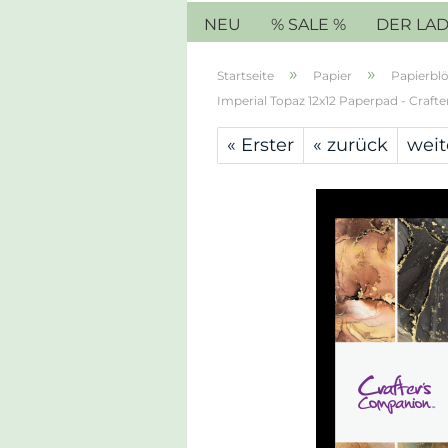
NEU
% SALE %
DER LA
»
»
Startseite
Papier
Papierblö
Imperial Topaz 12x12 Paperpad - Craft
« Erster
« zurück
weit