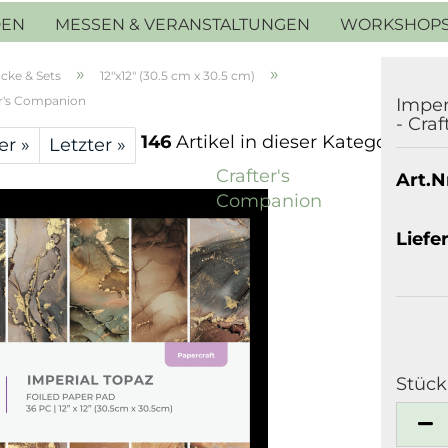
DEN
MESSEN & VERANSTALTUNGEN
WORKSHOP
»
»
cke & Sets
12"x12" (30.5 cm x 30.5 cm)
er's Companion
Imper
- Cra
146
Artikel in dieser Kategorie
er »
Letzter »
Crafter's
Art.Nr
Companion
Liefer
Stück
Stück