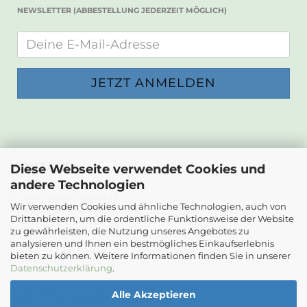
NEWSLETTER (ABBESTELLUNG JEDERZEIT MÖGLICH)
KONTAKT
Diese Webseite verwendet Cookies und
andere Technologien
Die Papierwerkstatt
Dr. Karl Renner-Strasse 23
Wir verwenden Cookies und ähnliche Technologien, auch von
2232 Deutsch-Wagram
Drittanbietern, um die ordentliche Funktionsweise der Website
zu gewährleisten, die Nutzung unseres Angebotes zu
Email: info@diepapierwerkstatt.at
analysieren und Ihnen ein bestmögliches Einkaufserlebnis
Tel. +43 664 5261978
bieten zu können. Weitere Informationen finden Sie in unserer
Kontaktformular
Datenschutzerklärung
.
Alle Akzeptieren
Ladenöffnungszeiten