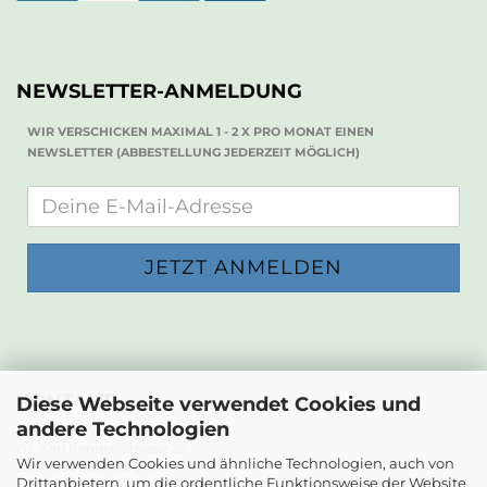
NEWSLETTER-ANMELDUNG
WIR VERSCHICKEN MAXIMAL 1 - 2 X PRO MONAT EINEN
NEWSLETTER (ABBESTELLUNG JEDERZEIT MÖGLICH)
KONTAKT
Diese Webseite verwendet Cookies und
andere Technologien
Die Papierwerkstatt
Dr. Karl Renner-Strasse 23
Wir verwenden Cookies und ähnliche Technologien, auch von
2232 Deutsch-Wagram
Drittanbietern, um die ordentliche Funktionsweise der Website