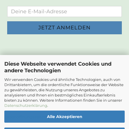
KONTAKT
Diese Webseite verwendet Cookies und
andere Technologien
Die Papierwerkstatt
Dr. Karl Renner-Strasse 23
Wir verwenden Cookies und ähnliche Technologien, auch von
2232 Deutsch-Wagram
Drittanbietern, um die ordentliche Funktionsweise der Website
zu gewährleisten, die Nutzung unseres Angebotes zu
Email: info@diepapierwerkstatt.at
analysieren und Ihnen ein bestmögliches Einkaufserlebnis
Tel. +43 664 5261978
bieten zu können. Weitere Informationen finden Sie in unserer
Kontaktformular
Datenschutzerklärung
.
Alle Akzeptieren
Ladenöffnungszeiten