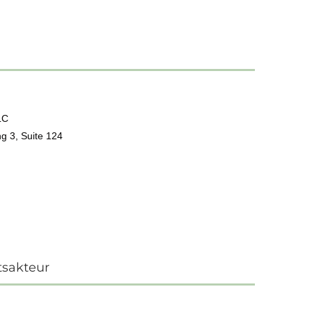
LC
g 3, Suite 124
tsakteur