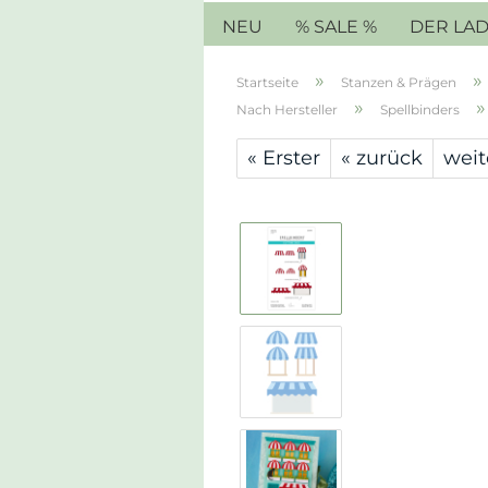
NEU
% SALE %
DER LA
»
»
Startseite
Stanzen & Prägen
»
Nach Hersteller
Spellbinders
« Erster
« zurück
weit