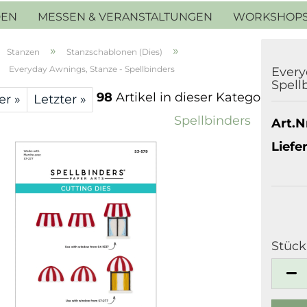
DEN
MESSEN & VERANSTALTUNGEN
WORKSHOP
»
»
Stanzen
Stanzschablonen (Dies)
»
Everyday Awnings, Stanze - Spellbinders
Every
Spell
98
Artikel in dieser Kategorie
er »
Letzter »
Spellbinders
Art.Nr
Liefer
Stück
Stück