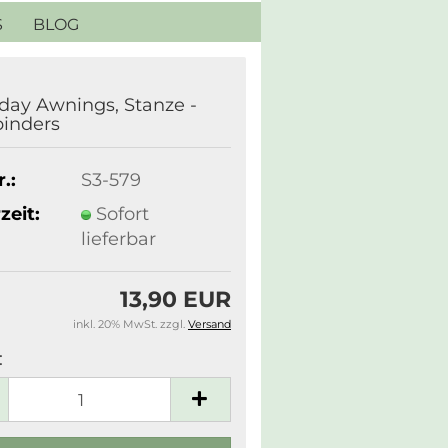
S
BLOG
day Awnings, Stanze -
binders
.:
S3-579
zeit:
Sofort
lieferbar
13,90 EUR
inkl. 20% MwSt. zzgl.
Versand
: