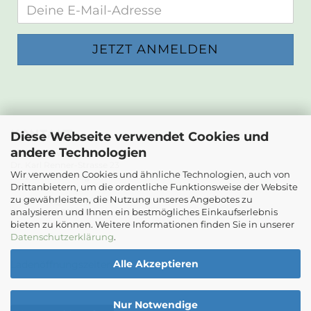
KONTAKT
Diese Webseite verwendet Cookies und
andere Technologien
Die Papierwerkstatt
Dr. Karl Renner-Strasse 23
Wir verwenden Cookies und ähnliche Technologien, auch von
2232 Deutsch-Wagram
Drittanbietern, um die ordentliche Funktionsweise der Website
zu gewährleisten, die Nutzung unseres Angebotes zu
Email: info@diepapierwerkstatt.at
analysieren und Ihnen ein bestmögliches Einkaufserlebnis
Tel. +43 664 5261978
bieten zu können. Weitere Informationen finden Sie in unserer
Kontaktformular
Datenschutzerklärung
.
Alle Akzeptieren
Ladenöffnungszeiten
Nur Notwendige