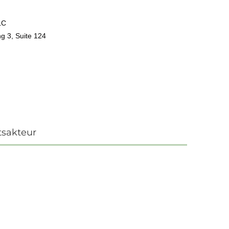
LC
g 3, Suite 124
tsakteur