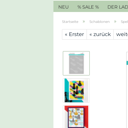
NEU
% SALE %
DER LA
»
»
Startseite
Schablonen
Spel
« Erster
« zurück
weit