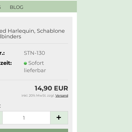
S
BLOG
ed Harlequin, Schablone
llbinders
.:
STN-130
zeit:
Sofort
lieferbar
14,90 EUR
inkl. 20% MwSt. zzgl.
Versand
: