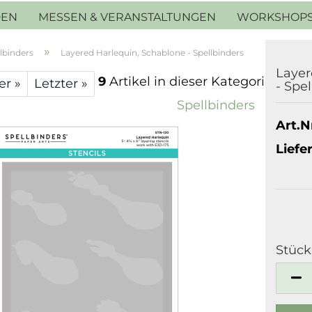
DEN
MESSEN & VERANSTALTUNGEN
WORKSHOP
»
lbinders
Layered Harlequin, Schablone - Spellbinders
Layer
9
Artikel in dieser Kategorie
er »
Letzter »
- Spe
Spellbinders
Art.Nr
Liefer
Stück
Stück