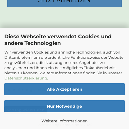
KONTAKT
Diese Webseite verwendet Cookies und
andere Technologien
Die Papierwerkstatt
Dr. Karl Renner-Strasse 23
Wir verwenden Cookies und ähnliche Technologien, auch von
2232 Deutsch-Wagram
Drittanbietern, um die ordentliche Funktionsweise der Website
zu gewährleisten, die Nutzung unseres Angebotes zu
Email: info@diepapierwerkstatt.at
analysieren und Ihnen ein bestmögliches Einkaufserlebnis
Tel. +43 664 5261978
bieten zu können. Weitere Informationen finden Sie in unserer
Kontaktformular
Datenschutzerklärung
.
Alle Akzeptieren
Ladenöffnungszeiten
Nur Notwendige
Vertrag widerrufen
Weitere Informationen
Webshop
by Gambio.de © 2026