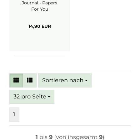
Journal - Papers
For You
14,90 EUR
Sortieren nach
Sortieren nach
pro Seite
32 pro Seite
1
1
bis
9
(von insgesamt
9
)