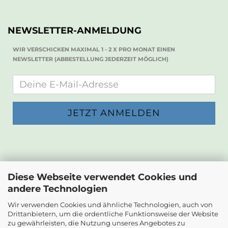
NEWSLETTER-ANMELDUNG
WIR VERSCHICKEN MAXIMAL 1 - 2 X PRO MONAT EINEN
NEWSLETTER (ABBESTELLUNG JEDERZEIT MÖGLICH)
KONTAKT
Diese Webseite verwendet Cookies und
andere Technologien
Die Papierwerkstatt
Dr. Karl Renner-Strasse 23
Wir verwenden Cookies und ähnliche Technologien, auch von
2232 Deutsch-Wagram
Drittanbietern, um die ordentliche Funktionsweise der Website
zu gewährleisten, die Nutzung unseres Angebotes zu
Email: info@diepapierwerkstatt.at